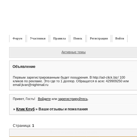
Форум
Участники
Правила
Поиск
Регистрация
Войти
Активные темы
Объявление
Первым зарегистрированным будет поощрения. В http://ad-click.biz/ 100
кликов по рекламе. Это где то 1 доллор. Обращатся в асю: 429909250 или
email jivan@nightmail.ru
Привет, Гость!
Войдите
или
зарегистрируйтесь
.
»
Клик Клуб
»
Ваши отзывы и пожелания
Страница:
1
Ваши отзывы и пожелания